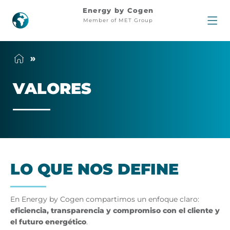
Valores
Energy by Cogen
Member of MET Group
VA­LO­RES
LO QUE NOS DE­FI­NE
En Energy by Cogen compartimos un enfoque claro:
eficiencia, transparencia y compromiso con el cliente y
el futuro energético
.