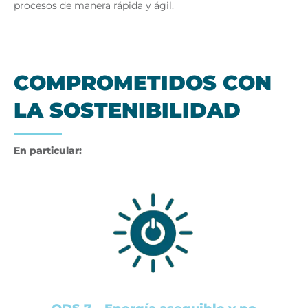
procesos de manera rápida y ágil.
COM­PRO­ME­TI­DOS CON
LA SOS­TE­NI­BI­LI­DAD
En particular: