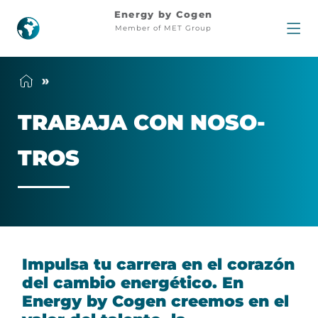
Trabaja
Energy by Cogen
Member of MET Group
con
nosotros
TRA­BA­JA CON NO­SO­
TROS
Impulsa tu carrera en el corazón
del cambio energético. En
Energy by Cogen creemos en el