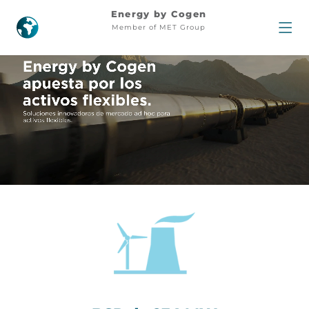
Energy
Energy by Cogen
Member of MET Group
by
Cogen
|
Soluciones
energéticas
eficientes
de
MET