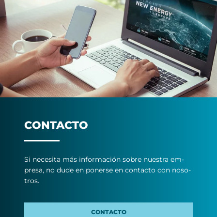
CON­TAC­TO
Si ne­ce­si­ta más in­for­ma­ción so­bre nues­tra em­
pre­sa, no du­de en po­ner­se en con­tac­to con no­so­
tros.
CONTACTO